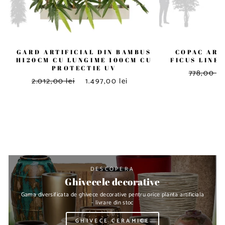
GARD ARTIFICIAL DIN BAMBUS
COPAC ART
H120CM CU LUNGIME 100CM CU
FICUS LINEA
PROTECTIE UV
778,00 le
2.012,00 lei
1.497,00 lei
DESCOPERA
Ghivecele decorative
Gama diversificata de ghivece decorative pentru orice planta artificiala
- livrare din stoc
GHIVECE CERAMICE