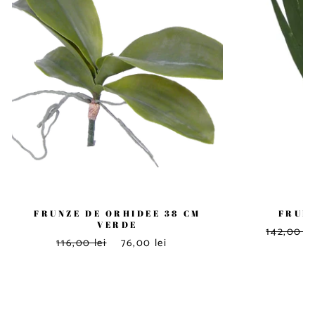
FRUNZE DE ORHIDEE 38 CM
FRUNZ
VERDE
142,00 le
116,00 lei
76,00 lei