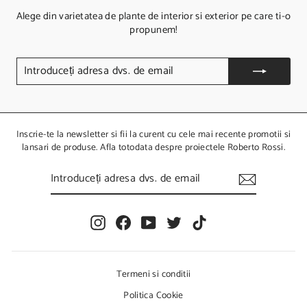
Alege din varietatea de plante de interior si exterior pe care ti-o
propunem!
I
N
T
R
O
D
U
Inscrie-te la newsletter si fii la curent cu cele mai recente promotii si
C
lansari de produse. Afla totodata despre proiectele Roberto Rossi.
E
Ț
I
I
N
A
T
D
R
R
O
E
I
F
Y
T
T
D
S
U
n
a
o
w
i
A
C
s
c
u
i
k
D
E
t
e
T
t
T
V
Ț
S
I
a
b
u
t
o
Termeni si conditii
.
A
g
o
b
e
k
D
D
Politica Cookie
r
o
e
r
R
E