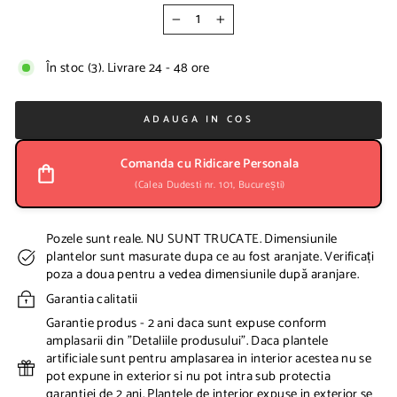
e
v
−
+
a
n
În stoc (3). Livrare 24 - 48 ore
z
a
r
ADAUGA IN COS
e
Comanda cu Ridicare Personala
(Calea Dudesti nr. 101, București)
Pozele sunt reale. NU SUNT TRUCATE. Dimensiunile
plantelor sunt masurate dupa ce au fost aranjate. Verificați
poza a doua pentru a vedea dimensiunile după aranjare.
Garantia calitatii
Garantie produs - 2 ani daca sunt expuse conform
amplasarii din "Detaliile produsului". Daca plantele
artificiale sunt pentru amplasarea in interior acestea nu se
pot expune in exterior si nu pot intra sub protectia
garantiei de 2 ani. Plantele de interior expuse in exterior se