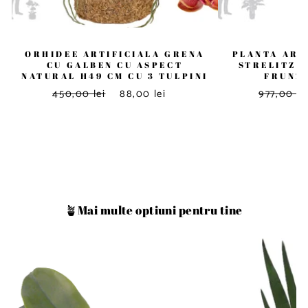
ORHIDEE ARTIFICIALA GRENA
PLANTA ART
CU GALBEN CU ASPECT
STRELITZIA
NATURAL H49 CM CU 3 TULPINI
FRUNZE
450,00 lei
88,00 lei
977,00 le
🪴Mai multe optiuni pentru tine