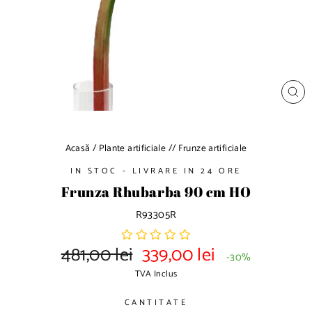
a
d
e
d
i
a
p
I
o
N
C
z
H
i
I
D
t
Acasă
/
Plante artificiale
/
/
Frunze artificiale
E
i
IN STOC - LIVRARE IN 24 ORE
v
e
Frunza Rhubarba 90 cm HO
R93305R
481,00 lei
339,00 lei
P
P
-30%
r
r
TVA Inclus
e
e
t
t
CANTITATE
d