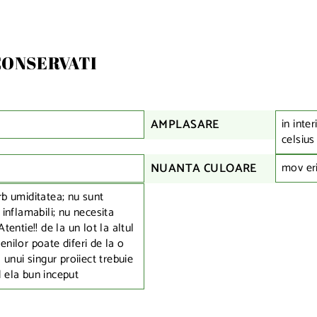
CONSERVATI
in inte
AMPLASARE
celsius
mov er
NUANTA CULOARE
rb umiditatea; nu sunt
 inflamabili; nu necesita
Atentie!! de la un lot la altul
enilor poate diferi de la o
a unui singur proiiect trebuie
d ela bun inceput