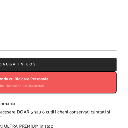
DAUGA IN COS
nda cu Ridicare Personala
lea Dudesti nr. 101, București)
 Romania
ecesare DOAR 5 sau 6 cutii licheni conservati curatati si
T
vati ULTRA PREMIUM in stoc