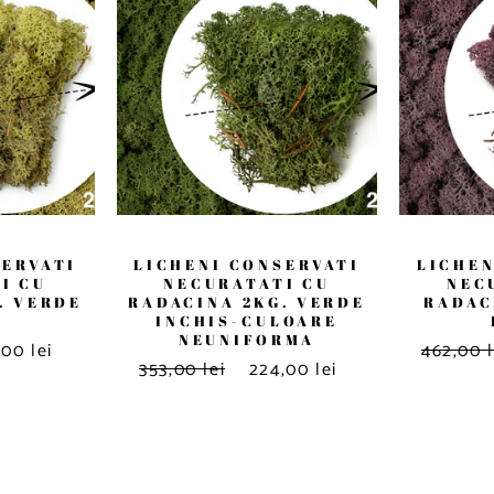
SERVATI
LICHENI CONSERVATI
LICHEN
I CU
NECURATATI CU
NEC
. VERDE
RADACINA 2KG. VERDE
RADAC
N
INCHIS-CULOARE
NEUNIFORMA
,00 lei
462,00 l
353,00 lei
224,00 lei