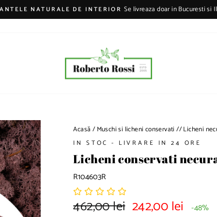
Se livreaza doar in Bucuresti si I
LANTELE NATURALE DE INTERIOR
Î
n
t
r
e
r
u
p
e
ț
i
Acasă
/
Muschi si licheni conservati
/
/
Licheni nec
p
IN STOC - LIVRARE IN 24 ORE
r
Licheni conservati necura
e
z
R104603R
e
n
t
462,00 lei
242,00 lei
P
P
-48%
a
r
r