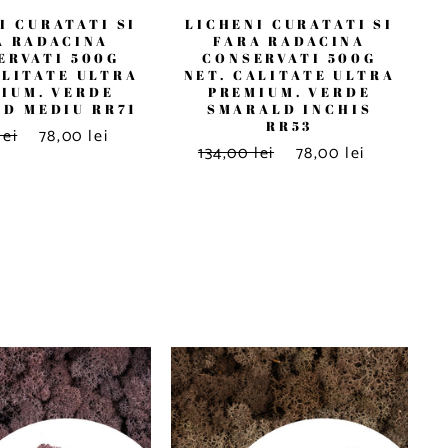
I CURATATI SI
LICHENI CURATATI SI
A RADACINA
FARA RADACINA
ERVATI 500G
CONSERVATI 500G
ALITATE ULTRA
NET. CALITATE ULTRA
IUM. VERDE
PREMIUM. VERDE
D MEDIU RR71
SMARALD INCHIS
RR53
lei
78,00 lei
134,00 lei
78,00 lei