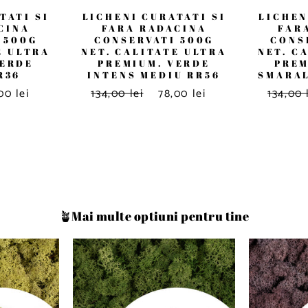
TATI SI
LICHENI CURATATI SI
LICHEN
CINA
FARA RADACINA
FAR
 500G
CONSERVATI 500G
CONS
E ULTRA
NET. CALITATE ULTRA
NET. C
VERDE
PREMIUM. VERDE
PREM
R36
INTENS MEDIU RR56
SMARAL
00 lei
134,00 lei
78,00 lei
134,00 
🪴Mai multe optiuni pentru tine