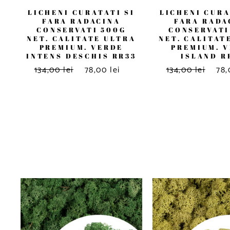
LICHENI CURATATI SI
LICHENI CURA
FARA RADACINA
FARA RADA
CONSERVATI 500G
CONSERVATI
NET. CALITATE ULTRA
NET. CALITAT
PREMIUM. VERDE
PREMIUM. 
INTENS DESCHIS RR33
ISLAND R
134,00 lei
78,00 lei
134,00 lei
78,