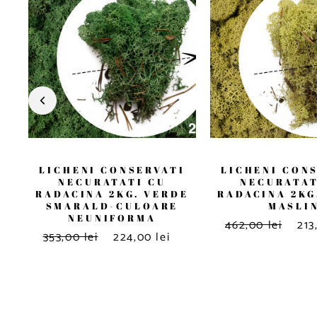
LICHENI CONSERVATI
LICHENI CON
NECURATATI CU
NECURATAT
RADACINA 2KG. VERDE
RADACINA 2KG
SMARALD-CULOARE
MASLI
NEUNIFORMA
462,00 lei
213
353,00 lei
224,00 lei