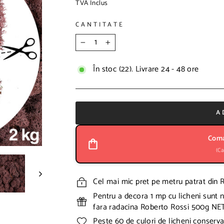
TVA Inclus
r
e
e
e
t
t
CANTITATE
a
d
d
e
−
+
e
v
d
a
În stoc (22). Livrare 24 - 48 ore
i
n
a
z
p
a
o
r
A
z
e
i
t
Coma
i
(Ca
v
e
Cel mai mic pret pe metru patrat din
Pentru a decora 1 mp cu licheni sunt n
fara radacina Roberto Rossi 500g NE
Peste 60 de culori de licheni conser