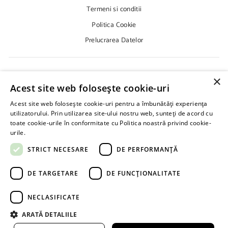
Ț
S
I
a
b
u
t
o
Termeni si conditii
.
A
g
o
b
e
k
D
D
Politica Cookie
r
o
e
r
R
E
a
k
E
E
Prelucrarea Datelor
S
m
M
A
A
D
I
V
L
Despre Noi
S
×
.
Acest site web folosește cookie-uri
Cum Cumpar?
D
E
Acest site web folosește cookie-uri pentru a îmbunătăți experiența
Cum Platesc?
E
utilizatorului. Prin utilizarea site-ului nostru web, sunteți de acord cu
M
Cere Oferta
A
toate cookie-urile în conformitate cu Politica noastră privind cookie-
I
urile.
Află mai multe
Livrare
L
STRICT NECESARE
DE PERFORMANȚĂ
INFORMATII IMPORTANTE !
DE TARGETARE
DE FUNCŢIONALITATE
NECLASIFICATE
ARATĂ DETALIILE
© 2026 Roberto Rossi