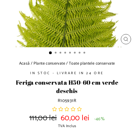
a
d
e
d
i
a
p
I
o
N
C
z
H
I
i
D
Acasă
/
Plante conservate
/
Toate plantele conservate
t
E
i
IN STOC - LIVRARE IN 24 ORE
v
Feriga conservata H50-60 cm verde
e
deschis
R105931R
111,00 lei
60,00 lei
P
P
-46%
r
r
TVA Inclus
e
e
t
t