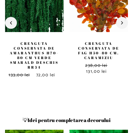
CRENGUTA
CRENGUTA
CONSERVATA DE
CONSERVATA DE
AMARANTHUS H70-
FAG H50-80 CM.
80 CM VERDE
CARAMIZIU
SMARALD DESCHIS
238,00 lei
RR54
131,00 lei
133,00 lei
72,00 lei
💡Idei pentru completarea decorului