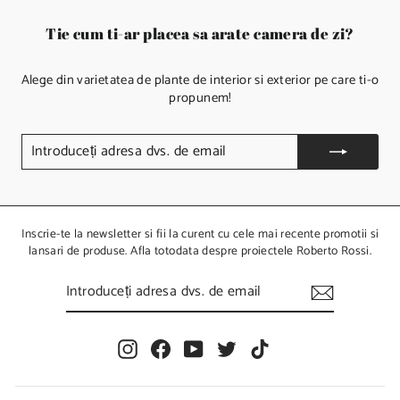
Tie cum ti-ar placea sa arate camera de zi?
Alege din varietatea de plante de interior si exterior pe care ti-o
propunem!
I
N
T
R
O
D
U
Inscrie-te la newsletter si fii la curent cu cele mai recente promotii si
C
lansari de produse. Afla totodata despre proiectele Roberto Rossi.
E
Ț
I
I
N
A
T
D
R
R
O
E
I
F
Y
T
T
D
S
U
n
a
o
w
i
A
C
s
c
u
i
k
D
E
t
e
T
t
T
V