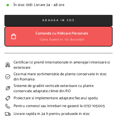
d
În stoc (98). Livrare 24 - 48 ore
e
v
a
ADAUGA IN COS
n
z
Comanda cu Ridicare Personala
a
(Calea Dudesti nr. 101, București)
r
e
Certificari si premii internationale in amenajari interioare si
exterioare
Cea mai mare sortimentatie de plante conservate in stoc
din Romania
Sisteme de gradini verticale exterioare cu plante
conservate adaptate climei din RO
Proiectare si implementare adaptate fiecarui spatiu
Pentru comenzi sau intrebari ne gasesti la 0757 105005
Livrare rapida in 24 h pentru produsele in stoc