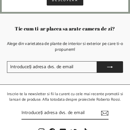
DESCOPERA
Tie cum ti-ar placea sa arate camera de zi?
Alege din varietatea de plante de interior si exterior pe care ti-o
propunem!
I
N
T
R
O
D
U
Inscrie-te la newsletter si fii la curent cu cele mai recente promotii si
C
lansari de produse. Afla totodata despre proiectele Roberto Rossi.
E
Ț
I
I
N
A
T
D
R
R
O
E