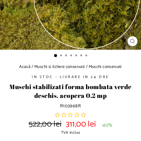
a
d
e
d
i
a
p
I
o
N
C
z
H
I
i
D
Acasă
/
Muschi si licheni conservati
/
Muschi conservati
t
E
i
IN STOC - LIVRARE IN 24 ORE
v
Muschi stabilizati forma bombata verde
e
deschis. acopera 0.2 mp
R103968R
522,00 lei
311,00 lei
P
P
-40%
r
r
TVA Inclus
e
e
t
t