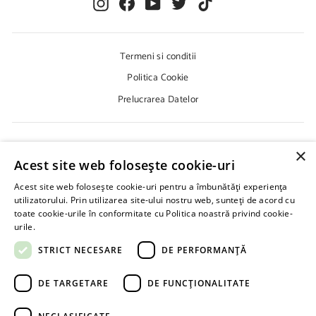
I
F
Y
T
T
D
S
U
n
a
o
w
i
A
C
s
c
u
i
k
D
E
t
e
T
t
T
V
Ț
S
I
a
b
u
t
o
Termeni si conditii
.
A
g
o
b
e
k
D
D
Politica Cookie
r
o
e
r
R
E
a
k
E
E
Prelucrarea Datelor
S
m
M
A
A
D
I
V
L
Despre Noi
S
×
.
Acest site web folosește cookie-uri
Cum Cumpar?
D
E
Acest site web folosește cookie-uri pentru a îmbunătăți experiența
Cum Platesc?
E
utilizatorului. Prin utilizarea site-ului nostru web, sunteți de acord cu
M
Cere Oferta
A
toate cookie-urile în conformitate cu Politica noastră privind cookie-
I
urile.
Află mai multe
Livrare
L
STRICT NECESARE
DE PERFORMANȚĂ
INFORMATII IMPORTANTE !
DE TARGETARE
DE FUNCŢIONALITATE