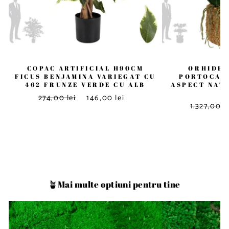
COPAC ARTIFICIAL H90CM
ORHIDEE
FICUS BENJAMINA VARIEGAT CU
PORTOCALI
462 FRUNZE VERDE CU ALB
ASPECT NATU
T
274,00 lei
146,00 lei
1.327,00 le
🪴Mai multe optiuni pentru tine