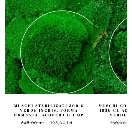
MUSCHI STABILIZATI 300 G
MUSCHI CON
VERDE INCHIS. FORMA
185G CU ACO
BOMBATA. ACOPERA 0.1 MP
VERDE 
648,00 lei
398,00 lei
350,00 le