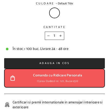
CULOARE
—
Default Title
d
e
v
a
n
CANTITATE
z
a
−
r
+
e
În stoc > 100 buc. Livrare 24 - 48 ore
ADAUGA IN COS
Comanda cu Ridicare Personala
(Calea Dudesti nr. 101, București)
Certificari si premii internationale in amenajari interioare si
exterioare