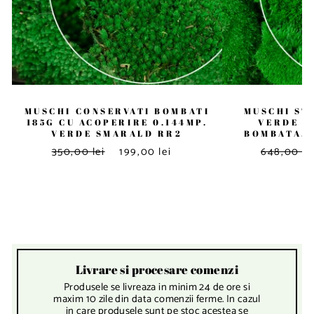
MUSCHI CONSERVATI BOMBATI
MUSCHI STA
185G CU ACOPERIRE 0.144MP.
VERDE I
VERDE SMARALD RR2
BOMBATA. 
350,00 lei
199,00 lei
648,00 le
Livrare si procesare comenzi
Produsele se livreaza in minim 24 de ore si
maxim 10 zile din data comenzii ferme. In cazul
in care produsele sunt pe stoc acestea se