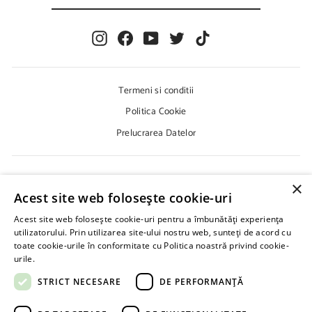
T
D
R
R
O
E
I
F
Y
T
T
D
S
U
n
a
o
w
i
A
C
s
c
u
i
k
D
E
t
e
T
t
T
V
Ț
S
I
a
b
u
t
o
Termeni si conditii
.
A
g
o
b
e
k
D
D
Politica Cookie
r
o
e
r
R
E
a
k
E
E
Prelucrarea Datelor
S
m
M
A
A
D
I
V
L
Despre Noi
S
×
.
Acest site web folosește cookie-uri
Cum Cumpar?
D
E
Acest site web folosește cookie-uri pentru a îmbunătăți experiența
Cum Platesc?
E
utilizatorului. Prin utilizarea site-ului nostru web, sunteți de acord cu
M
Cere Oferta
A
toate cookie-urile în conformitate cu Politica noastră privind cookie-
I
urile.
Află mai multe
Livrare
L
STRICT NECESARE
DE PERFORMANȚĂ
INFORMATII IMPORTANTE !