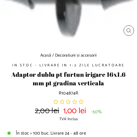
a
d
e
d
i
a
I
N
p
C
H
o
I
D
z
Acasă
/
Decoratiuni si accesorii
E
i
t
IN STOC - LIVRARE IN 1-2 ZILE LUCRATOARE
i
Adaptor dublu pt furtun irigare 16x1.6
v
mm pt gradina verticala
e
R104874R
2,00 lei
1,00 lei
P
P
-50%
r
r
TVA Inclus
e
e
t
t
d
În stoc > 100 buc. Livrare 24 - 48 ore