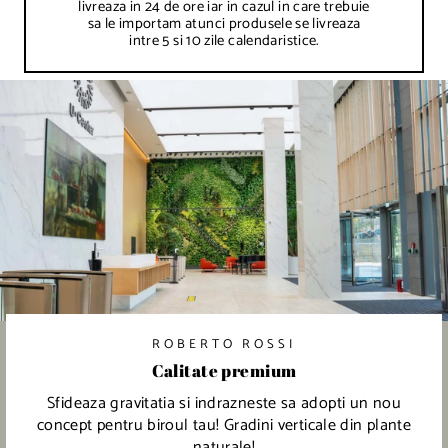
livreaza in 24 de ore iar in cazul in care trebuie
r
e
sa le importam atunci produsele se livreaza
intre 5 si 10 zile calendaristice.
ROBERTO ROSSI
Calitate premium
Sfideaza gravitatia si indrazneste sa adopti un nou
concept pentru biroul tau! Gradini verticale din plante
naturale!