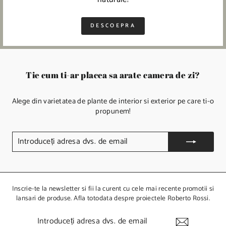
DESCOEPRA
Tie cum ti-ar placea sa arate camera de zi?
Alege din varietatea de plante de interior si exterior pe care ti-o
propunem!
I
N
T
R
O
D
U
Inscrie-te la newsletter si fii la curent cu cele mai recente promotii si
C
lansari de produse. Afla totodata despre proiectele Roberto Rossi.
E
Ț
I
I
N
A