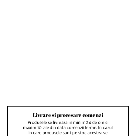
Reducere
Adaptor dublu pt furtun
irigare 16x1.6 mm pt gradina
verticala
IN STOC - LIVRARE IN
1-2 ZILE LUCRATOARE
P
2,00 lei
-50%
r
P
1,00 lei
e
r
t
e
t
d
e
Livrare si procesare comenzi
v
a
Produsele se livreaza in minim 24 de ore si
n
maxim 10 zile din data comenzii ferme. In cazul
z
in care produsele sunt pe stoc acestea se
a