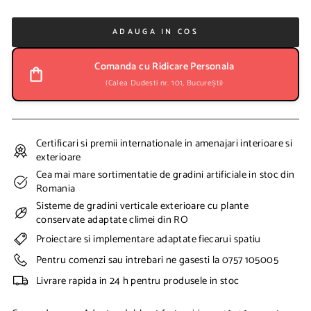
e
v
a
ADAUGA IN COS
n
z
Comanda cu Ridicare Personala
a
(Calea Dudesti nr. 101, București)
r
e
Certificari si premii internationale in amenajari interioare si
exterioare
Cea mai mare sortimentatie de gradini artificiale in stoc din
Romania
Sisteme de gradini verticale exterioare cu plante
conservate adaptate climei din RO
Proiectare si implementare adaptate fiecarui spatiu
Pentru comenzi sau intrebari ne gasesti la 0757 105005
Livrare rapida in 24 h pentru produsele in stoc